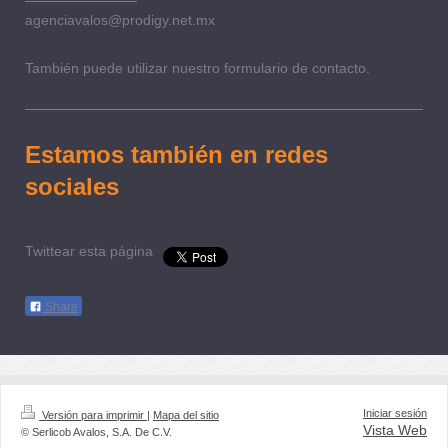
agenciavalos@prodigy.net.mx
También puede utilizar nuestro formulario de contacto.
Estamos también en redes
sociales
Twittear esta página
Share
Iniciar sesión
Versión para imprimir
|
Mapa del sitio
Vista Web
© Serlicob Avalos, S.A. De C.V.