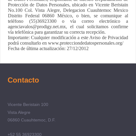
Protección de Datos Personales, ubicado en Vicente Beristain
No.100 Col. Vista Alegre, Delegacion Cuauhtemoc Mexico
Distrito Federal 06860 México, o bien, se comunique al
teléfono (55)36923300 o vía correo electrónico a
agenciavalos@prodigy.net.mx, el cual solicitamos confirme
vía telefónica para garantizar su correcta recepción.
Importante: Cualquier modificación a este Aviso de Privacidad
podrá consultarlo en www.protecciondedatospersonales.org/
Fecha de última actualización: 27/12/2012
Contacto
Vicente Beristain
100
Vista Alegre
06860
Cuauhtemoc, D.F.
+52 55 36923300